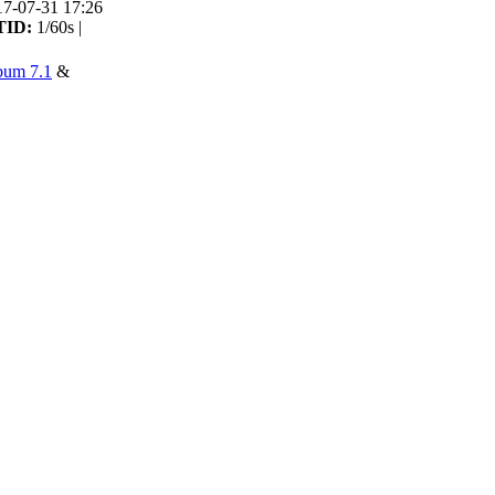
17-07-31 17:26
TID:
1/60s |
bum 7.1
&