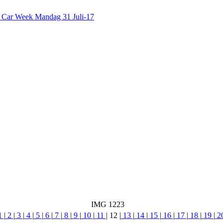
c Car Week Mandag 31 Juli-17
IMG 1223
1
|
2
|
3
|
4
|
5
|
6
|
7
|
8
|
9
|
10
|
11
|
12
|
13
|
14
|
15
|
16
|
17
|
18
|
19
|
2