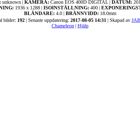
:
unknown |
KAMERA:
Canon EOS 400D DIGITAL |
DATUM:
20
NING:
1936 x 1288 |
ISOINSTÄLLNING:
400 |
EXPONERINGS
BLÄNDARE:
4.0 |
BRÄNNVIDD:
18.0mm
al bilder:
192
| Senaste uppdatering:
2017-08-05 14:31
| Skapad av
JAl
Chameleon
|
Hjälp