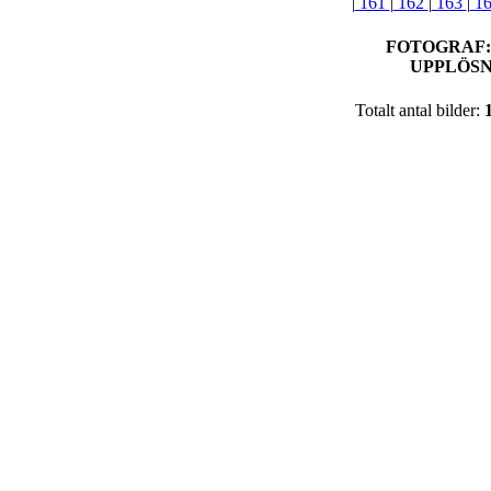
|
161
|
162
|
163
|
1
FOTOGRAF
UPPLÖSN
Totalt antal bilder: