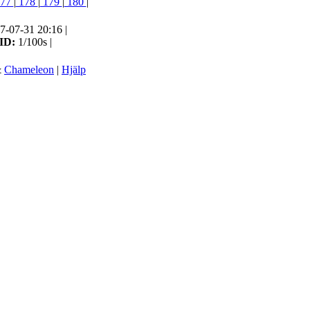
77
|
178
|
179
|
180
|
7-07-31 20:16 |
ID:
1/100s |
&
Chameleon
|
Hjälp