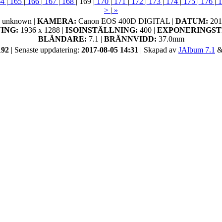
64
|
165
|
166
|
167
|
168
|
169
|
170
|
171
|
172
|
173
|
174
|
175
|
176
|
1
>
|
»
:
unknown |
KAMERA:
Canon EOS 400D DIGITAL |
DATUM:
201
ING:
1936 x 1288 |
ISOINSTÄLLNING:
400 |
EXPONERINGST
BLÄNDARE:
7.1 |
BRÄNNVIDD:
37.0mm
192
| Senaste uppdatering:
2017-08-05 14:31
| Skapad av
JAlbum 7.1