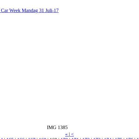
c Car Week Mandag 31 Juli-17
IMG 1385
«
|
<