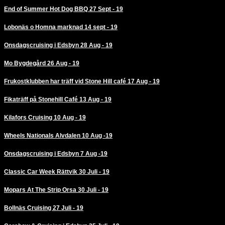
End of Summer Hot Dog BBQ 27 Sept - 19
Lobonäs o Homna marknad 14 sept - 19
Onsdagscruising i Edsbyn 28 Aug - 19
Mo Bygdegård 26 Aug - 19
Frukostklubben har träff vid Stone Hill café 17 Aug - 19
Fikaträff på Stonehill Café 13 Aug - 19
Kilafors Cruising 10 Aug - 19
Wheels Nationals Alvdalen 10 Aug -19
Onsdagscruising i Edsbyn 7 Aug -19
Classic Car Week Rättvik 30 Juli - 19
Mopars At The Strip Orsa 30 Juli - 19
Bollnäs Cruising 27 Juli - 19