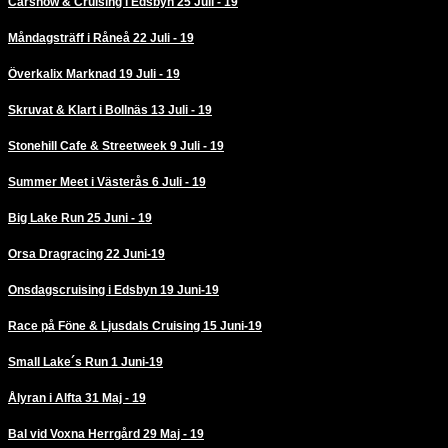
Carshow & Cruising i Edsbyn 25 Juli - 19
Måndagsträff i Råneå 22 Juli - 19
Överkalix Marknad 19 Juli - 19
Skruvat & Klart i Bollnäs 13 Juli - 19
Stonehill Cafe & Streetweek 9 Juli - 19
Summer Meet i Västerås 6 Juli - 19
Big Lake Run 25 Juni - 19
Orsa Dragracing 22 Juni-19
Onsdagscruising i Edsbyn 19 Juni-19
Race på Föne & Ljusdals Cruising 15 Juni-19
Small Lake´s Run 1 Juni-19
Ålyran i Alfta 31 Maj - 19
Bal vid Voxna Herrgård 29 Maj - 19