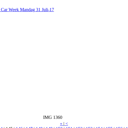
c Car Week Mandag 31 Juli-17
IMG 1360
«
|
<