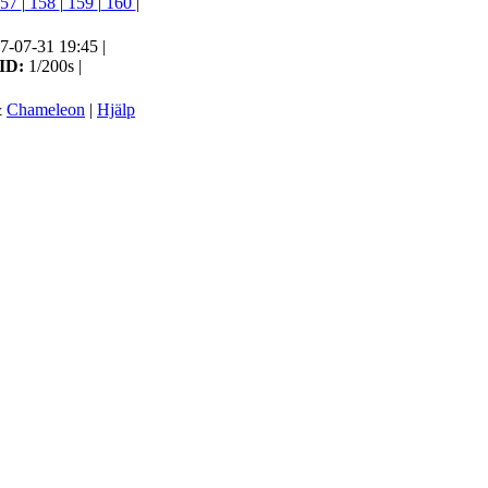
57
|
158
|
159
|
160
|
7-07-31 19:45 |
ID:
1/200s |
&
Chameleon
|
Hjälp