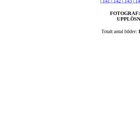
|
141
|
142
|
143
|
1
FOTOGRAF
UPPLÖSN
Totalt antal bilder: