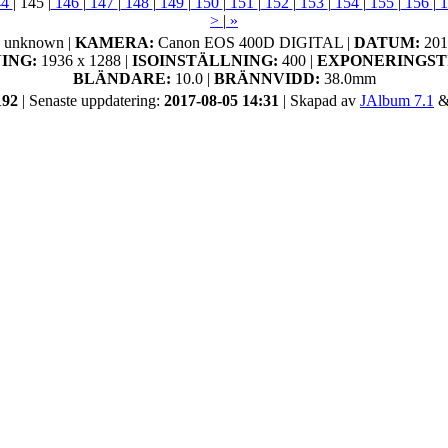
44
|
145
|
146
|
147
|
148
|
149
|
150
|
151
|
152
|
153
|
154
|
155
|
156
|
1
>
|
»
:
unknown |
KAMERA:
Canon EOS 400D DIGITAL |
DATUM:
201
ING:
1936 x 1288 |
ISOINSTÄLLNING:
400 |
EXPONERINGST
BLÄNDARE:
10.0 |
BRÄNNVIDD:
38.0mm
192
| Senaste uppdatering:
2017-08-05 14:31
| Skapad av
JAlbum 7.1