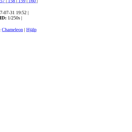
57
|
158
|
159
|
160
|
7-07-31 19:52 |
ID:
1/250s |
&
Chameleon
|
Hjälp