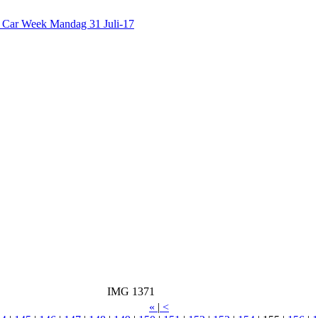
c Car Week Mandag 31 Juli-17
IMG 1371
«
|
<