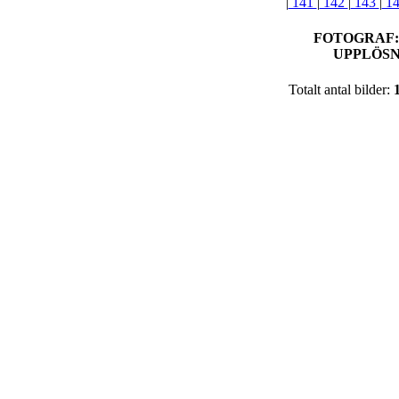
|
141
|
142
|
143
|
1
FOTOGRAF
UPPLÖSN
Totalt antal bilder: