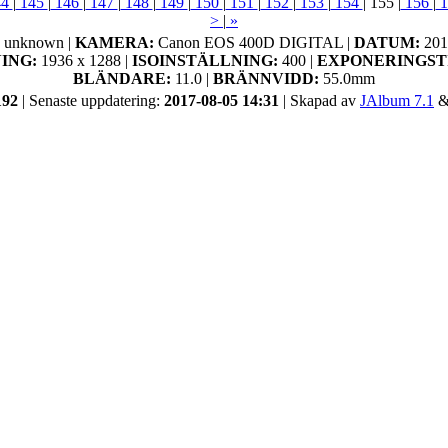
44
|
145
|
146
|
147
|
148
|
149
|
150
|
151
|
152
|
153
|
154
|
155
|
156
|
1
>
|
»
:
unknown |
KAMERA:
Canon EOS 400D DIGITAL |
DATUM:
201
ING:
1936 x 1288 |
ISOINSTÄLLNING:
400 |
EXPONERINGST
BLÄNDARE:
11.0 |
BRÄNNVIDD:
55.0mm
192
| Senaste uppdatering:
2017-08-05 14:31
| Skapad av
JAlbum 7.1