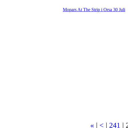
Mopars At The Strip i Orsa 30 Juli
«
|
<
|
241
|