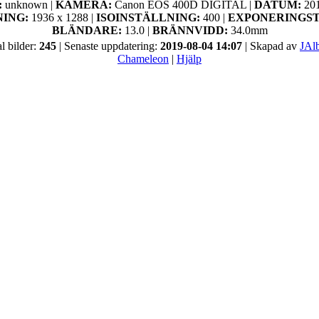
:
unknown |
KAMERA:
Canon EOS 400D DIGITAL |
DATUM:
20
NING:
1936 x 1288 |
ISOINSTÄLLNING:
400 |
EXPONERINGST
BLÄNDARE:
13.0 |
BRÄNNVIDD:
34.0mm
al bilder:
245
| Senaste uppdatering:
2019-08-04 14:07
| Skapad av
JAl
Chameleon
|
Hjälp